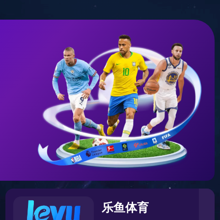
首页
发现
雷火电竞
精品项目
公司新闻
集团服务
互
球队在亚运会中的心