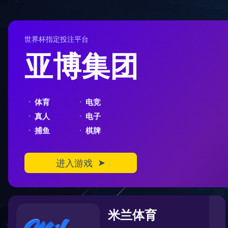
公司新闻
成都网